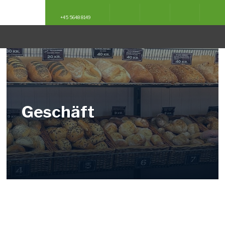
English
English
Deutsch
Deutsch
+45 5648 8149
​Geschäft