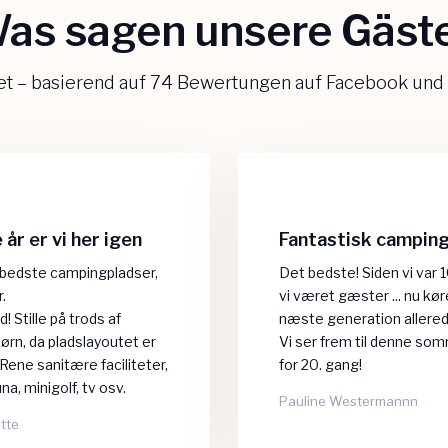
as sagen unsere Gäste
tet – basierend auf 74 Bewertungen auf Facebook und
år er vi her igen
Fantastisk campin
 bedste campingpladser,
Det bedste! Siden vi var 1
r.
vi været gæster ... nu kø
d! Stille på trods af
næste generation allered
rn, da pladslayoutet er
​Vi ser frem til denne somm
 Rene sanitære faciliteter,
for 20. gang!
na, minigolf, tv osv.
Pauline Westermannn
ette