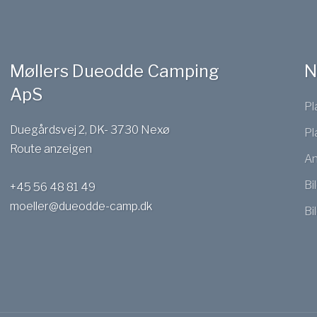
Møllers Dueodde Camping
N
ApS
Pl
Duegårdsvej 2, DK- 3730 Nexø
Pl
Route anzeigen
A
Bi
+45 56 48 81 49
moeller@dueodde-camp.dk
Bi