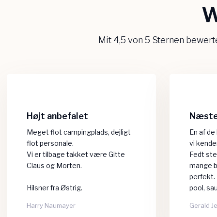
W
Mit 4,5 von 5 Sternen bewer
Højt anbefalet
Næste 
Meget flot campingplads, dejligt
En af de
flot personale.
vi kende
Vi er tilbage takket være Gitte
​Fedt ste
Claus og Morten.
mange bø
perfekt.
Hilsner fra Østrig.
pool, sau
Harry Naumayer​
Gerald J