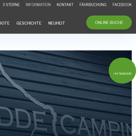
3 STERNE
INFORMATION
KONTAKT
FÄHRBUCHUNG
FACEBOOK
ONLINE BUCHE
BOTE
GESCHICHTE
NEUHEIT
+45 5648 8149
English
English