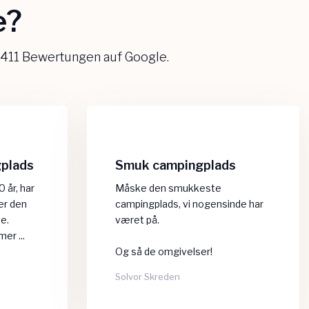
?​
 411 Bewertungen auf Google.
gplads
Smuk campingplads
0 år, har
Måske den smukkeste
rer den
campingplads, vi nogensinde har
e.
været på.
er ...
Og så de omgivelser!
Solvor Skreden