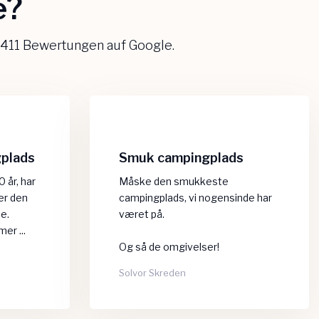
?​
 411 Bewertungen auf Google.
gplads
Smuk campingplads
0 år, har
Måske den smukkeste
rer den
campingplads, vi nogensinde har
e.
været på.
er ...
Og så de omgivelser!
Solvor Skreden