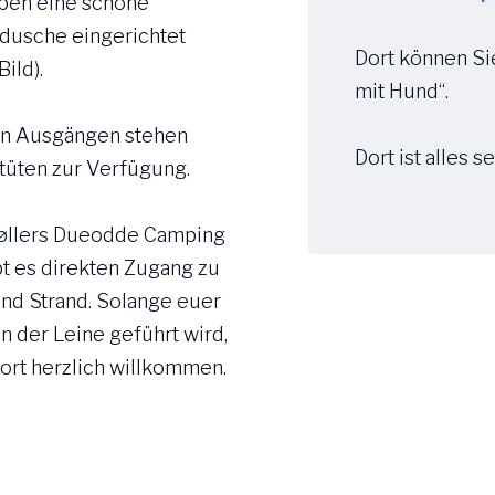
ben eine schöne
usche eingerichtet
Dort können Si
Bild).
mit Hund“.
en Ausgängen stehen
Dort ist alles se
üten zur Verfügung.
øllers Dueodde Camping
bt es direkten Zugang zu
nd Strand. Solange euer
n der Leine geführt wird,
 dort herzlich willkommen.