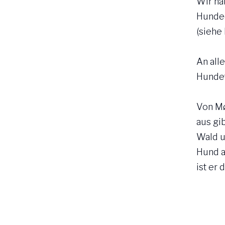
Wir ha
Hunded
(siehe 
An all
Hundet
Von M
aus gi
Wald u
Hund a
ist er