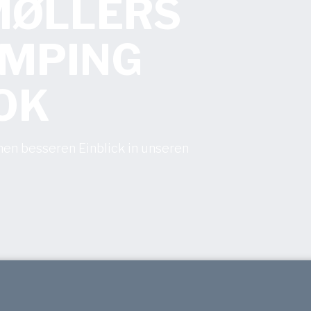
 MØLLERS
AMPING
OK
nen besseren Einblick in unseren