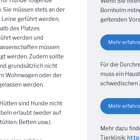
 für Hunde folgende
Wenn Sie Ihren
: Sie müssen stets an der
Bornholm mitn
 Leine geführt werden,
geltenden Vors
alb des Platzes
ührt werden und
Mehr erfahr
lassenschaften müssen
igt werden. Zudem sollte
Für die Durchr
nd grundsätzlich nicht
muss ein Haust
 im Wohnwagen oder der
schwedischen Z
gelassen werden.
 Hütten sind Hunde nicht
Mehr erfahr
beln erlaubt (weder auf
tühlen, Betten usw.).
Mehr dazu find
Tierklinik:
http