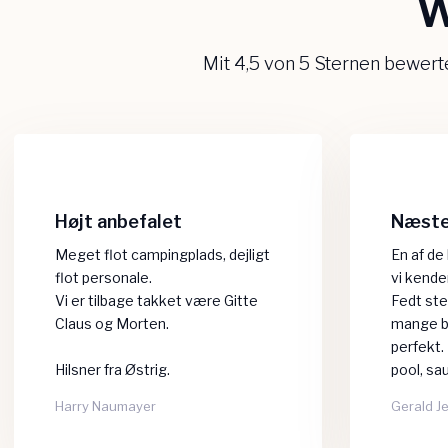
W
Mit 4,5 von 5 Sternen bewer
Højt anbefalet
Næste 
Meget flot campingplads, dejligt
En af de
flot personale.
vi kende
Vi er tilbage takket være Gitte
​Fedt ste
Claus og Morten.
mange bø
perfekt.
Hilsner fra Østrig.
pool, sau
Harry Naumayer​
Gerald J