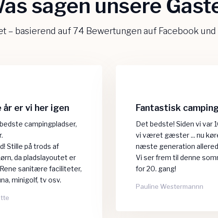
as sagen unsere Gäste
tet – basierend auf 74 Bewertungen auf Facebook und
år er vi her igen
Fantastisk campin
 bedste campingpladser,
Det bedste! Siden vi var 1
r.
vi været gæster ... nu kø
d! Stille på trods af
næste generation allered
rn, da pladslayoutet er
​Vi ser frem til denne somm
 Rene sanitære faciliteter,
for 20. gang!
na, minigolf, tv osv.
Pauline Westermannn
ette