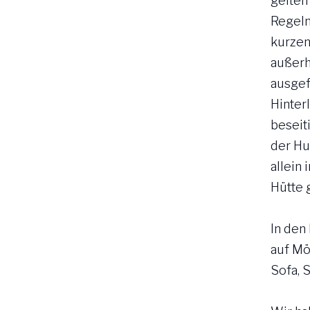
gelten
Regeln
kurzen
außerh
ausgef
Hinter
beseit
der Hu
allein
Hütte 
In den
auf Mö
Sofa, S